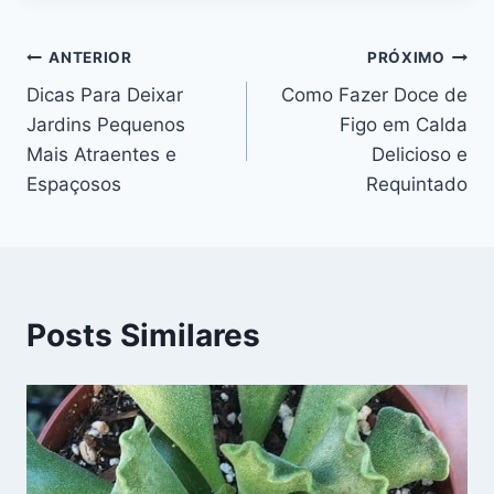
Navegação
ANTERIOR
PRÓXIMO
Dicas Para Deixar
Como Fazer Doce de
de
Jardins Pequenos
Figo em Calda
Post
Mais Atraentes e
Delicioso e
Espaçosos
Requintado
Posts Similares