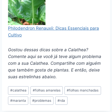
Philodendron Renauxii: Dicas Essenciais para
Cultivo
Gostou dessas dicas sobre a Calathea?
Comente aqui se você já teve algum problema
com a sua Calathea. Compartilhe com alguém
que também gosta de plantas. E então, deixe
suas estrelinhas abaixo.
Tags
#
calathea
#
folhas amarelas
#
folhas manchadas
do
#
maranta
#
problemas
#
rda
Post: