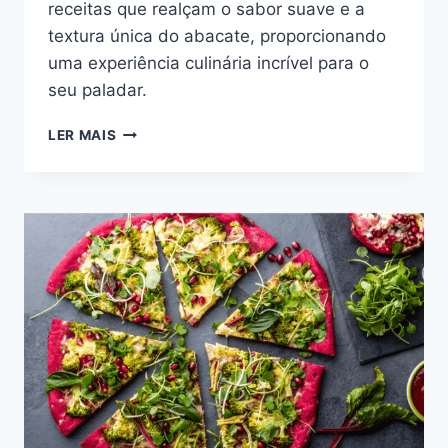
receitas que realçam o sabor suave e a
textura única do abacate, proporcionando
uma experiência culinária incrível para o
seu paladar.
SOBREMESA
LER MAIS
COM
ABACATE:
2
RECEITAS
QUE
VÃO
TE
CONQUISTAR