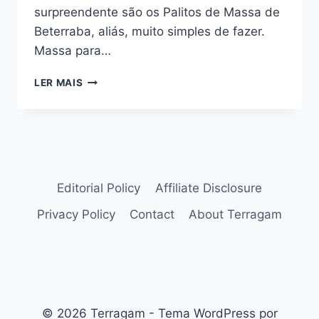
surpreendente são os Palitos de Massa de
Beterraba, aliás, muito simples de fazer.
Massa para…
MASSA
LER MAIS
DE
BETERRABA
PARA
PIZZA
OU
PALITINHOS
APERITIVOS
Editorial Policy
Affiliate Disclosure
Privacy Policy
Contact
About Terragam
© 2026 Terragam - Tema WordPress por