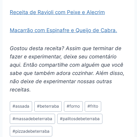
Receita de Ravioli com Peixe e Alecrim
Macarrão com Espinafre e Queijo de Cabra.
Gostou desta receita? Assim que terminar de
fazer e experimentar, deixe seu comentário
aqui. Então compartilhe com alguém que você
sabe que também adora cozinhar. Além disso,
não deixe de experimentar nossas outras
receitas.
Tags
#
assada
#
beterraba
#
forno
#
frito
do
#
massadebeterraba
#
palitosdebeterraba
Post:
#
pizzadebeterraba