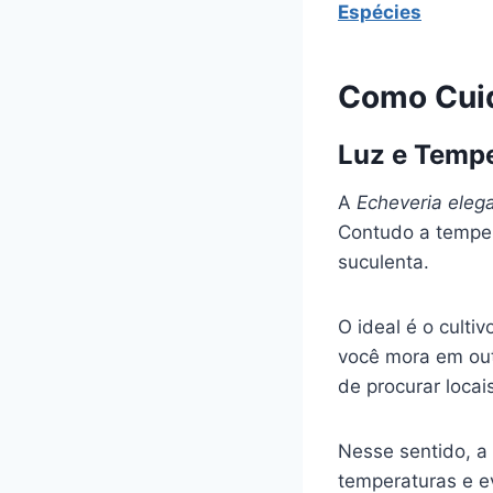
Espécies
Como Cui
Luz e Temp
A
Echeveria eleg
Contudo a tempera
suculenta.
O ideal é o culti
você mora em outr
de procurar locai
Nesse sentido, a
temperaturas e e