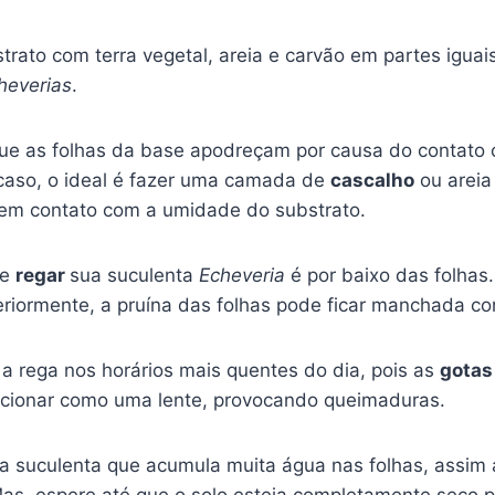
trato com terra vegetal, areia e carvão em partes igua
heverias
.
e as folhas da base apodreçam por causa do contato 
aso, o ideal é fazer uma camada de
cascalho
ou areia
 em contato com a umidade do substrato.
de
regar
sua suculenta
Echeveria
é por baixo das folhas
iormente, a pruína das folhas pode ficar manchada c
 a rega nos horários mais quentes do dia, pois as
gota
cionar como uma lente, provocando queimaduras.
a suculenta que acumula muita água nas folhas, assim
Mas, espere até que o solo esteja completamente seco p