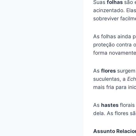
Suas
folhas
são 
acinzentado. El
sobreviver facil
As folhas ainda
proteção contra o
forma novamente.
As
flores
surgem 
suculentas, a
Ech
mais fria para ini
As
hastes
florai
dela. As flores s
Assunto Relacio