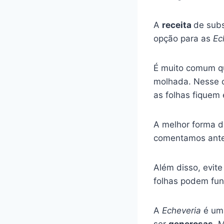
A
receita
de subs
opção para as
Ec
É muito comum qu
molhada. Nesse c
as folhas fiquem
A melhor forma 
comentamos anter
Além disso, evite
folhas podem fun
A
Echeveria
é um
ser
generosas
. 