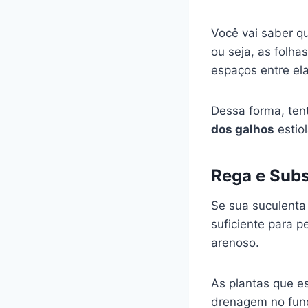
Você vai saber q
ou seja, as folh
espaços entre ela
Dessa forma, tent
dos galhos
estio
Rega e Subs
Se sua suculent
suficiente para p
arenoso.
As plantas que 
drenagem no fun