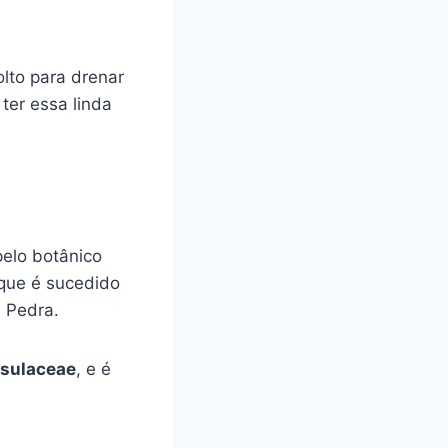
lto para drenar
ter essa linda
pelo botânico
, que é sucedido
 Pedra.
sulaceae
, e é