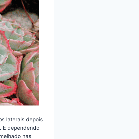
s laterais depois
as. E dependendo
rmelhado nas