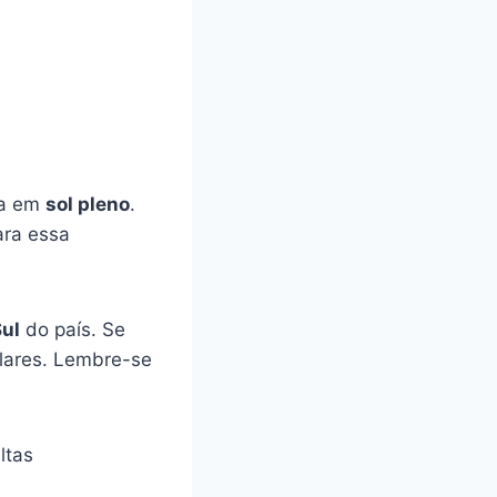
da em
sol pleno
.
ara essa
Sul
do país. Se
olares. Lembre-se
ltas