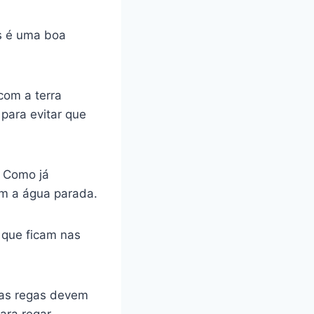
is é uma boa
com a terra
 para evitar que
. Como já
om a água parada.
s
que ficam nas
 as regas devem
ara regar