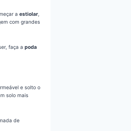
meçar a
estiolar
,
rgem com grandes
ser, faça a
poda
rmeável e solto o
um solo mais
amada de