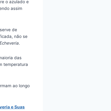
tre o azulado e
dendo assim
 serve de
ficada, não se
Echeveria
.
maioria das
m temperatura
formam ao longo
eria e Suas