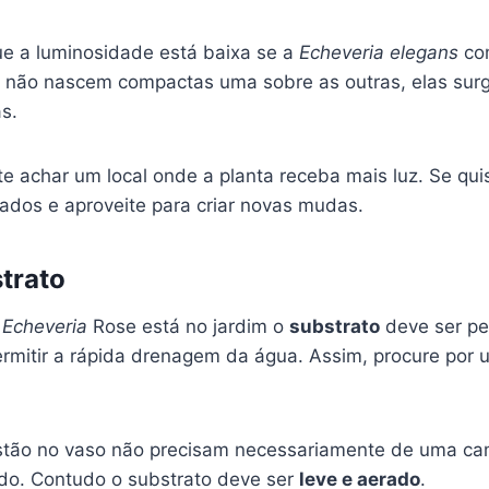
ue a luminosidade está baixa se a
Echeveria elegans
co
as não nascem compactas uma sobre as outras, elas su
s.
e achar um local onde a planta receba mais luz. Se qui
lados e aproveite para criar novas mudas.
trato
a
Echeveria
Rose está no jardim o
substrato
deve ser pe
ermitir a rápida drenagem da água. Assim, procure por 
estão no vaso não precisam necessariamente de uma c
do. Contudo o substrato deve ser
leve e aerado
.