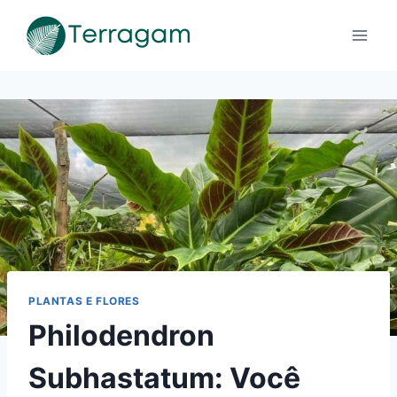
Pular
para
o
Conteúdo
PLANTAS E FLORES
Philodendron
Subhastatum: Você