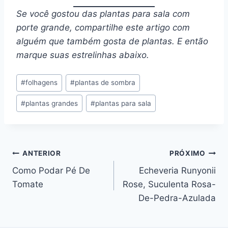
Se você gostou das plantas para sala com
porte grande, compartilhe este artigo com
alguém que também gosta de plantas. E então
marque suas estrelinhas abaixo.
Tags
#
folhagens
#
plantas de sombra
do
#
plantas grandes
#
plantas para sala
Post:
Navegação
ANTERIOR
PRÓXIMO
Como Podar Pé De
Echeveria Runyonii
de
Tomate
Rose, Suculenta Rosa-
Post
De-Pedra-Azulada