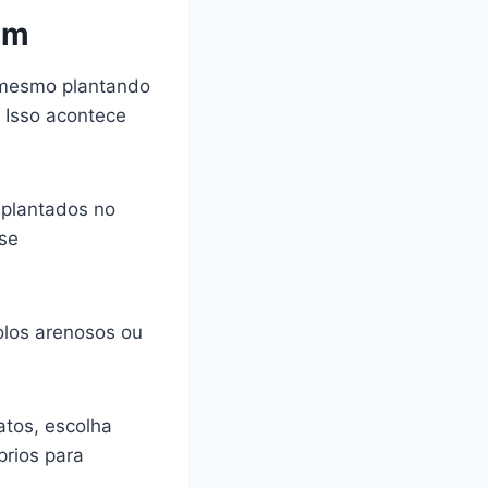
im
 mesmo plantando
. Isso acontece
 plantados no
se
olos arenosos ou
atos, escolha
prios para