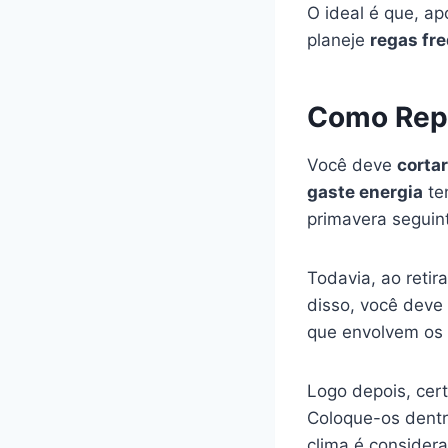
O ideal é que, ap
planeje
regas fr
Como Repl
Você deve
corta
gaste energia
te
primavera seguin
Todavia, ao retira
disso, você deve 
que envolvem os 
Logo depois, cer
Coloque-os dent
clima é considera