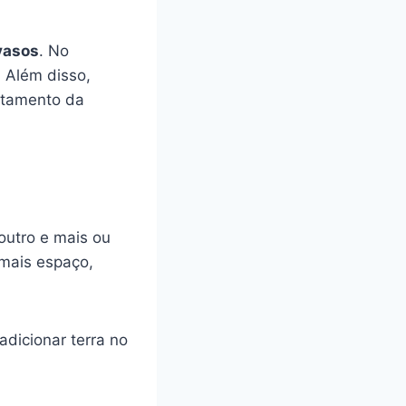
vasos
. No
.
Além disso,
otamento da
utro e mais ou
 mais espaço,
 adicionar terra no