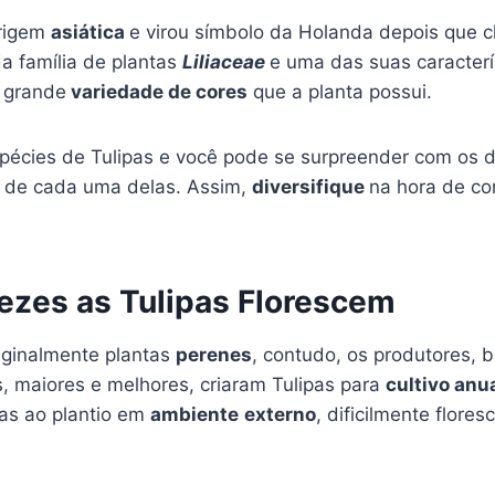
origem
asiática
e virou símbolo da Holanda depois que 
a família de plantas
Liliaceae
e uma das suas caracterí
a grande
variedade de cores
que a planta possui.
spécies de Tulipas e você pode se surpreender com os d
s de cada uma delas. Assim,
diversifique
na hora de co
ezes as Tulipas Florescem
riginalmente plantas
perenes
, contudo, os produtores, 
, maiores e melhores, criaram Tulipas para
cultivo anu
as ao plantio em
ambiente
externo
, dificilmente flore