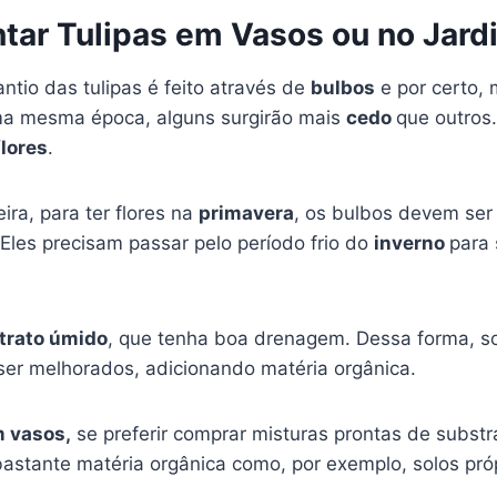
tar Tulipas em Vasos ou no Jard
ntio das tulipas é feito através de
bulbos
e por certo,
ma mesma época, alguns surgirão mais
cedo
que outros
flores
.
ra, para ter flores na
primavera
, os bulbos devem ser
 Eles precisam passar pelo período frio do
inverno
para 
trato úmido
, que tenha boa drenagem. Dessa forma, s
ser melhorados, adicionando matéria orgânica.
m vasos,
se preferir comprar misturas prontas de substr
stante matéria orgânica como, por exemplo, solos pró