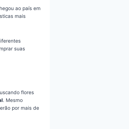
chegou ao país em
sticas mais
iferentes
mprar suas
buscando flores
al
. Mesmo
scerão por mais de