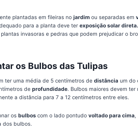
ente plantadas em fileiras no
jardim
ou separadas em
 adequado para a planta deve ter
exposição solar direta
 plantas invasoras e pedras que podem prejudicar o br
tar os Bulbos das Tulipas
m ter uma média de 5 centímetros de
distância
um do o
ntímetros de
profundidade
. Bulbos maiores devem ter
nte a distância para 7 a 12 centímetros entre eles.
ionar os
bulbos
com o lado pontudo
voltado para cima
,
a dos bulbos.