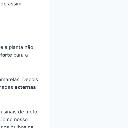
ndo assim,
ue a planta não
forte
para a
amarelas. Depois
amadas
externas
m sinais de mofo.
r. Como nosso
ar
os bulbos na