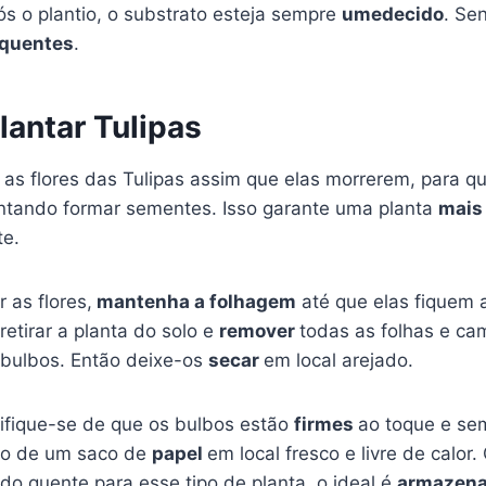
ós o plantio, o substrato esteja sempre
umedecido
. Se
equentes
.
antar Tulipas
r
as flores das Tulipas assim que elas morrerem, para q
ntando formar sementes. Isso garante uma planta
mais 
te.
r as flores,
mantenha a folhagem
até que elas fiquem 
retirar a planta do solo e
remover
todas as folhas e c
bulbos. Então deixe-os
secar
em local arejado.
tifique-se de que os bulbos estão
firmes
ao toque e se
ro de um saco de
papel
em local fresco e livre de calo
do quente para esse tipo de planta, o ideal é
armazen