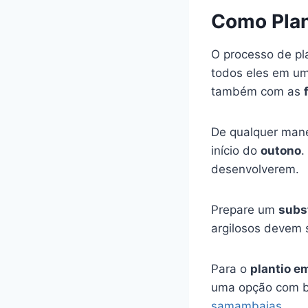
Como Plan
O processo de pla
todos eles em u
também com as
De qualquer manei
início do
outono
.
desenvolverem.
Prepare um
subs
argilosos devem 
Para o
plantio e
uma opção com ba
samambaias.