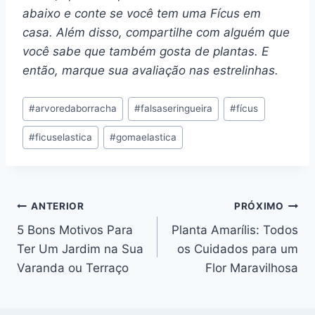
abaixo e conte se você tem uma Fícus em
casa. Além disso, compartilhe com alguém que
você sabe que também gosta de plantas. E
então, marque sua avaliação nas estrelinhas.
Tags
#
arvoredaborracha
#
falsaseringueira
#
fícus
do
#
ficuselastica
#
gomaelastica
Post:
Navegação
ANTERIOR
PRÓXIMO
5 Bons Motivos Para
Planta Amarílis: Todos
de
Ter Um Jardim na Sua
os Cuidados para um
Post
Varanda ou Terraço
Flor Maravilhosa