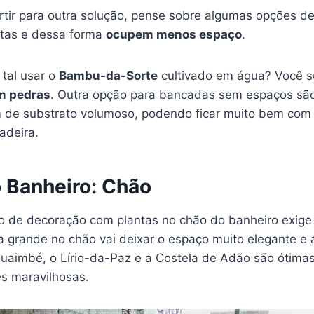
rtir para outra solução, pense sobre algumas opções de
itas e dessa forma
ocupem menos espaço
.
 tal usar o
Bambu-da-Sorte
cultivado em água? Você s
om pedras
. Outra opção para bancadas sem espaços sã
 de substrato volumoso, podendo ficar muito bem co
adeira.
o Banheiro: Chão
ão de decoração com plantas no chão do banheiro exig
a grande no chão vai deixar o espaço muito elegante e 
uaimbé, o Lírio-da-Paz e a Costela de Adão são ótima
s maravilhosas.