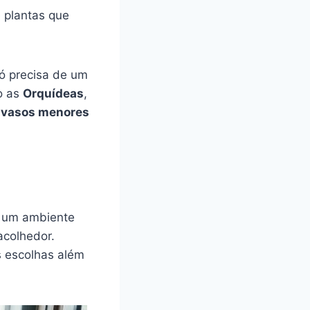
 plantas que
ó precisa de um
o as
Orquídeas
,
m
vasos menores
e um ambiente
acolhedor.
s escolhas além