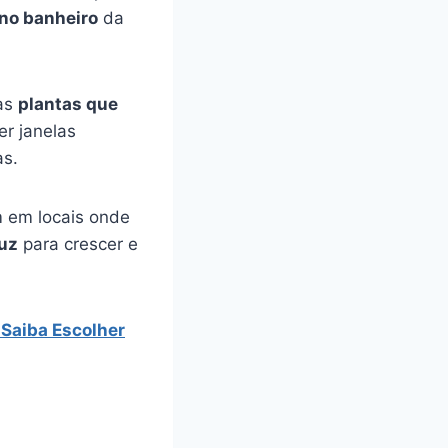
 no banheiro
da
tas
plantas que
r janelas
as.
 em locais onde
luz
para crescer e
Saiba Escolher