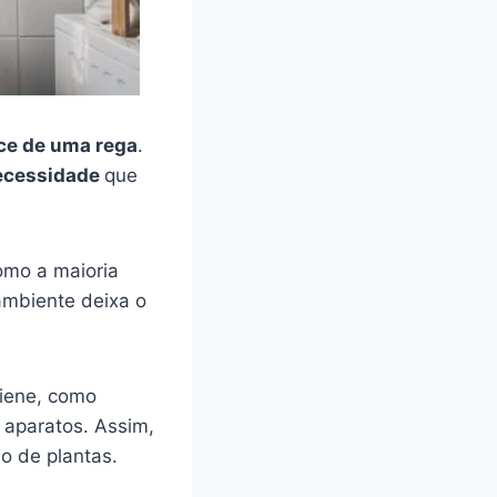
ce de uma rega
.
ecessidade
que
omo a maioria
ambiente deixa o
giene, como
 aparatos. Assim,
o de plantas.