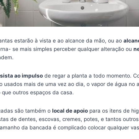
antas estarão à vista e ao alcance da mão, ou ao
alcan
orna- se mais simples perceber qualquer alteração ou
n
ndem.
esista ao impulso
de regar a planta a todo momento. C
o usados mais de uma vez ao dia, o vapor de água no 
o
que outros espaços da casa.
cadas são também o
local de apoio
para os itens de hi
tas de dentes, escovas, cremes, potes, e tantos outros
manho da bancada é complicado colocar qualquer vas