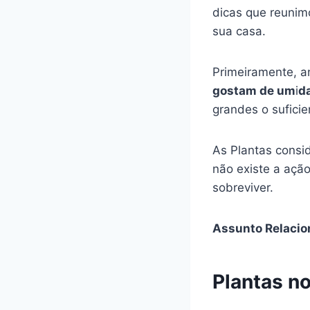
dicas que reunim
sua casa.
Primeiramente, a
gostam de um
i
d
grandes o sufici
As Plantas consi
não existe a açã
sobreviver.
Assunto Relacio
Plantas n