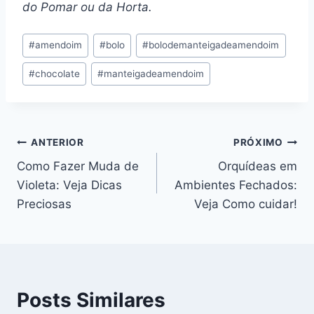
do Pomar ou da Horta.
Tags
#
amendoim
#
bolo
#
bolodemanteigadeamendoim
do
#
chocolate
#
manteigadeamendoim
Post:
Navegação
ANTERIOR
PRÓXIMO
Como Fazer Muda de
Orquídeas em
de
Violeta: Veja Dicas
Ambientes Fechados:
Post
Preciosas
Veja Como cuidar!
Posts Similares